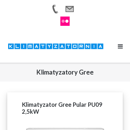
Skip
to
content
Klimatyzatory Gree
Klimatyzator Gree Pular PU09
2,5kW