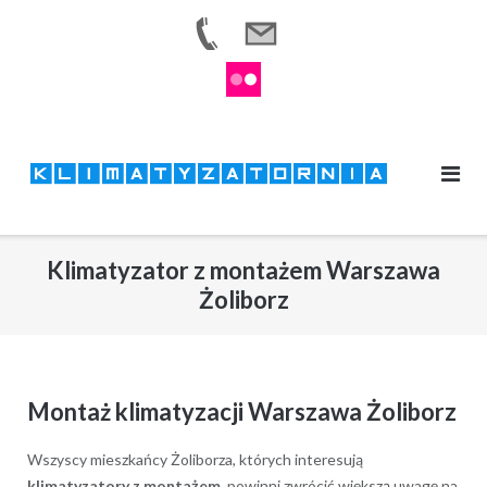
Skip
to
content
Klimatyzator z montażem Warszawa
Żoliborz
Montaż klimatyzacji Warszawa Żoliborz
Wszyscy mieszkańcy Żoliborza, których interesują
klimatyzatory z montażem
, powinni zwrócić większą uwagę na