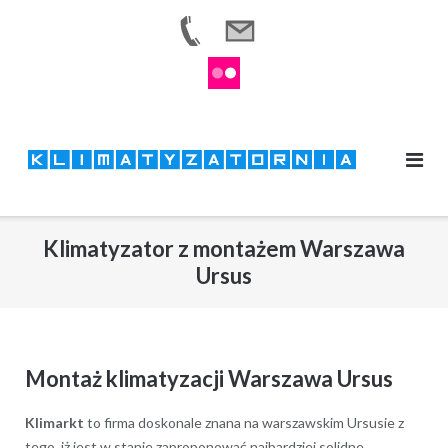
Skip
to
content
Klimatyzator z montażem Warszawa
Ursus
Montaż klimatyzacji Warszawa Ursus
Klimarkt
to firma doskonale znana na warszawskim Ursusie z
tego, iż jest w stanie zaproponować najbardziej solidne